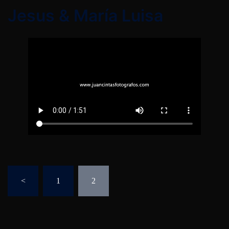
Jesus & María Luisa
Paginación
<
1
2
de
entradas